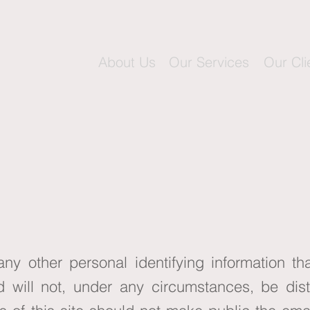
About Us
Our Services
Our Cli
y other personal identifying information th
 will not, under any circumstances, be dist