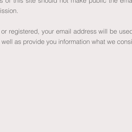
rs of this site should not make public the em
ission.
r registered, your email address will be used
 well as provide you information what we consid