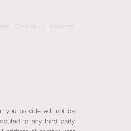
ents
Contact Us
Members
at you provide will not be
ributed to any third party